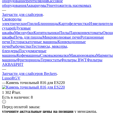
оборудование
Вентиляция
Кассовое
оборудования
Аквариумы
Уничтожитель насекомых
—
Запчасти для слайсеров
Cковороды
электрические
Грили
Блиннницы
Картофелечистки
Измельчител
сухарей
Духовые
шкафы
Мясорубки
Кипятильники
Пилы
Пароконвектоматы
Овощ
шкафы
Печь для пиццы
Микроволновые печи
Ротационные
печи
Тестораскаточные машины
Конвекционные
печи
Рыбочистки
Тестомесы, миксеры,
блендеры
Посудомоечные
машины
Кофемашины
Соковыжималки
Макароноварка
Мармиты
машины
Фритюрницы
Термостаты
Фильтры BWT
Фильтры
АКВАБРИТ
—
Запчасти для слайсеров Beckers
Lusso
RGV
—
Камень точильный 816 для ES220
1 302
₽
/шт.
Есть в наличии: 8
Перед оплатой заказа:
уточните актуальные цены на позиции
у менеджера.