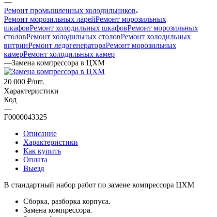
—
Ремонт промышленных холодильников
Ремонт морозильных ларей
Ремонт морозильных
шкафов
Ремонт холодильных шкафов
Ремонт морозильных
столов
Ремонт холодильных столов
Ремонт холодильных
витрин
Ремонт ледогенератора
Ремонт морозильных
камер
Ремонт холодильных камер
—
Замена компрессора в ЦХМ
20 000
₽
/шт.
Характеристики
Код
—
F0000043325
Описание
Характеристики
Как купить
Оплата
Выезд
В стандартный набор работ по замене компрессора ЦХМ
Сборка, разборка корпуса.
Замена компрессора.