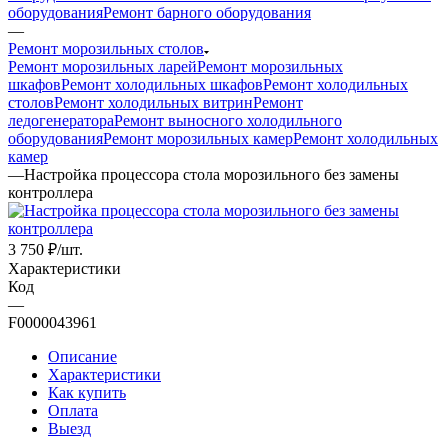
оборудования
Ремонт барного оборудования
—
Ремонт морозильных столов
Ремонт морозильных ларей
Ремонт морозильных
шкафов
Ремонт холодильных шкафов
Ремонт холодильных
столов
Ремонт холодильных витрин
Ремонт
ледогенератора
Ремонт выносного холодильного
оборудования
Ремонт морозильных камер
Ремонт холодильных
камер
—
Настройка процессора стола морозильного без замены
контроллера
3 750
₽
/шт.
Характеристики
Код
—
F0000043961
Описание
Характеристики
Как купить
Оплата
Выезд