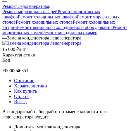
—
Ремонт ледогенератора
Ремонт морозильных ларей
Ремонт морозильных
шкафов
Ремонт холодильных шкафов
Ремонт морозильных
столов
Ремонт холодильных столов
Ремонт холодильных
витрин
Ремонт выносного холодильного оборудования
Ремонт
морозильных камер
Ремонт холодильных камер
—
Замена конденсатора ледогенератора
15 000
₽
/шт.
Характеристики
Код
—
F0000046351
Описание
Характеристики
Как купить
Оплата
Выезд
В стандартный набор работ по замене конденсатора
ледогенератора входит:
Демонтаж, монтаж конденсатора.