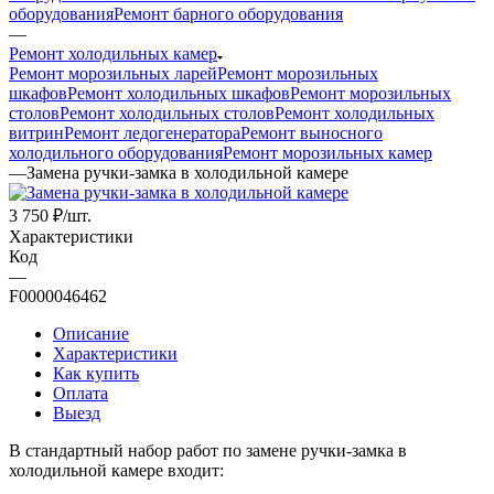
оборудования
Ремонт барного оборудования
—
Ремонт холодильных камер
Ремонт морозильных ларей
Ремонт морозильных
шкафов
Ремонт холодильных шкафов
Ремонт морозильных
столов
Ремонт холодильных столов
Ремонт холодильных
витрин
Ремонт ледогенератора
Ремонт выносного
холодильного оборудования
Ремонт морозильных камер
—
Замена ручки-замка в холодильной камере
3 750
₽
/шт.
Характеристики
Код
—
F0000046462
Описание
Характеристики
Как купить
Оплата
Выезд
В стандартный набор работ по замене ручки-замка в
холодильной камере входит: