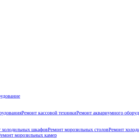
удование
рудования
Ремонт кассовой техники
Ремонт аквариумного обору
т холодильных шкафов
Ремонт морозильных столов
Ремонт холод
Ремонт морозильных камер