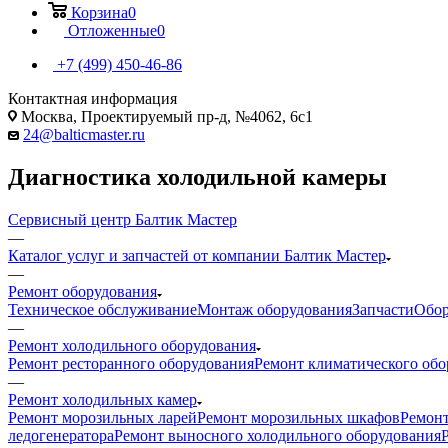
Корзина
0
Отложенные
0
+7 (499) 450-46-86
Контактная информация
Москва, Проектируемый пр-д, №4062, 6с1
24@balticmaster.ru
Диагностика холодильной камеры
Сервисный центр Балтик Мастер
—
Каталог услуг и запчастей от компании Балтик Мастер
—
Ремонт оборудования
Техническое обслуживание
Монтаж оборудования
Запчасти
Обор
—
Ремонт холодильного оборудования
Ремонт ресторанного оборудования
Ремонт климатического обо
—
Ремонт холодильных камер
Ремонт морозильных ларей
Ремонт морозильных шкафов
Ремон
ледогенератора
Ремонт выносного холодильного оборудования