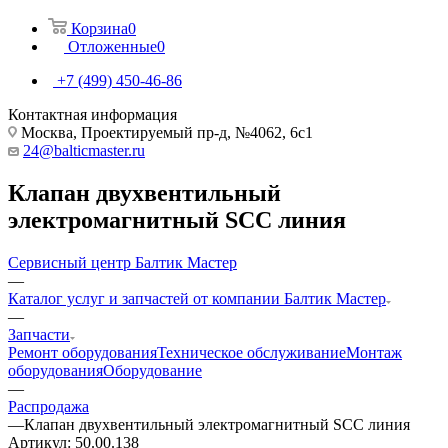
Корзина
0
Отложенные
0
+7 (499) 450-46-86
Контактная информация
Москва, Проектируемый пр-д, №4062, 6с1
24@balticmaster.ru
Клапан двухвентильный
электромагнитный SCC линия
Сервисный центр Балтик Мастер
—
Каталог услуг и запчастей от компании Балтик Мастер
—
Запчасти
Ремонт оборудования
Техническое обслуживание
Монтаж
оборудования
Оборудование
—
Распродажа
—
Клапан двухвентильный электромагнитный SCC линия
Артикул:
50.00.138