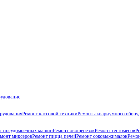
удование
орудования
Ремонт кассовой техники
Ремонт аквариумного обору
т посудомоечных машин
Ремонт овощерезок
Ремонт тестомесов
Р
монт миксеров
Ремонт пицца печей
Ремонт соковыжималок
Ремон