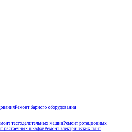
дования
Ремонт барного оборудования
емонт тестоделительных машин
Ремонт ротационных
т растоечных шкафов
Ремонт электрических плит