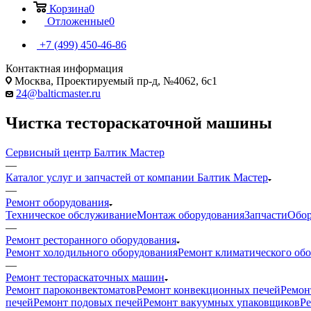
Корзина
0
Отложенные
0
+7 (499) 450-46-86
Контактная информация
Москва, Проектируемый пр-д, №4062, 6с1
24@balticmaster.ru
Чистка тестораскаточной машины
Сервисный центр Балтик Мастер
—
Каталог услуг и запчастей от компании Балтик Мастер
—
Ремонт оборудования
Техническое обслуживание
Монтаж оборудования
Запчасти
Обор
—
Ремонт ресторанного оборудования
Ремонт холодильного оборудования
Ремонт климатического об
—
Ремонт тестораскаточных машин
Ремонт пароконвектоматов
Ремонт конвекционных печей
Ремон
печей
Ремонт подовых печей
Ремонт вакуумных упаковщиков
Ре