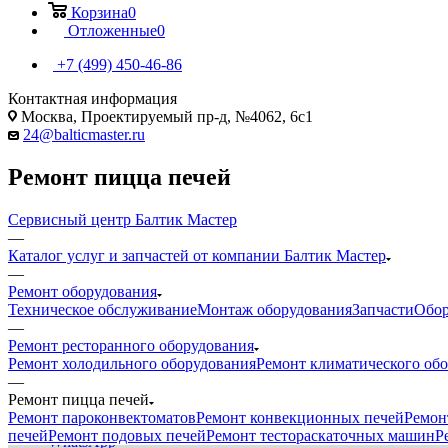
Корзина
0
Отложенные
0
+7 (499) 450-46-86
Контактная информация
Москва, Проектируемый пр-д, №4062, 6с1
24@balticmaster.ru
Ремонт пицца печей
Сервисный центр Балтик Мастер
—
Каталог услуг и запчастей от компании Балтик Мастер
—
Ремонт оборудования
Техническое обслуживание
Монтаж оборудования
Запчасти
Обор
—
Ремонт ресторанного оборудования
Работаем с 1993 года
Ремонт холодильного оборудования
Ремонт климатического об
Диагностика и ремонт пицца печей;
—
Срочный выезд по Москве и Московской области;
Ремонт пицца печей
Гарантия на проведенные работы и запчасти.
Ремонт пароконвектоматов
Ремонт конвекционных печей
Ремон
печей
Ремонт подовых печей
Ремонт тестораскаточных машин
Р
WhatsApp