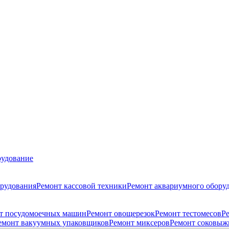
удование
орудования
Ремонт кассовой техники
Ремонт аквариумного обору
т посудомоечных машин
Ремонт овощерезок
Ремонт тестомесов
Р
емонт вакуумных упаковщиков
Ремонт миксеров
Ремонт соковыж