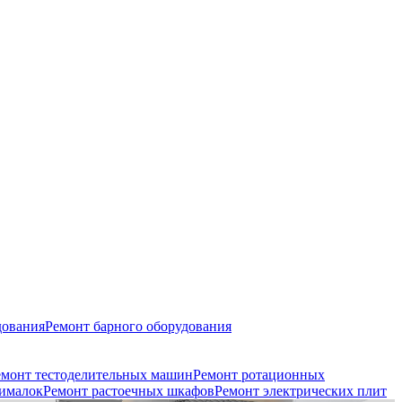
дования
Ремонт барного оборудования
емонт тестоделительных машин
Ремонт ротационных
ималок
Ремонт растоечных шкафов
Ремонт электрических плит