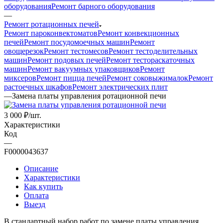
оборудования
Ремонт барного оборудования
—
Ремонт ротационных печей
Ремонт пароконвектоматов
Ремонт конвекционных
печей
Ремонт посудомоечных машин
Ремонт
овощерезок
Ремонт тестомесов
Ремонт тестоделительных
машин
Ремонт подовых печей
Ремонт тестораскаточных
машин
Ремонт вакуумных упаковщиков
Ремонт
миксеров
Ремонт пицца печей
Ремонт соковыжималок
Ремонт
растоечных шкафов
Ремонт электрических плит
—
Замена платы управления ротационной печи
3 000
₽
/шт.
Характеристики
Код
—
F0000043637
Описание
Характеристики
Как купить
Оплата
Выезд
В стандартный набор работ по замене платы управления