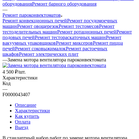
оборудования
Ремонт барного оборудования
—
Ремонт пароконвектоматов
Ремонт конвекционных печей
Ремонт посудомоечных
машин
Ремонт овощерезок
Ремонт тестомесов
Ремонт
тестоделительных машин
Ремонт ротационных печей
Ремонт
подовых печей
Ремонт тестораскаточных машин
Ремонт
вакуумных упаковщиков
Ремонт миксеров
Ремонт пицца
печей
Ремонт соковыжималок
Ремонт растоечных
шкафов
Ремонт электрических плит
—
Замена мотора вентилятора пароконвектомата
4 500
₽
/шт.
Характеристики
Код
—
F0000043407
Описание
Характеристики
Как купить
Оплата
Выезд
В стандартный набор работ по замене мотора вентилятора