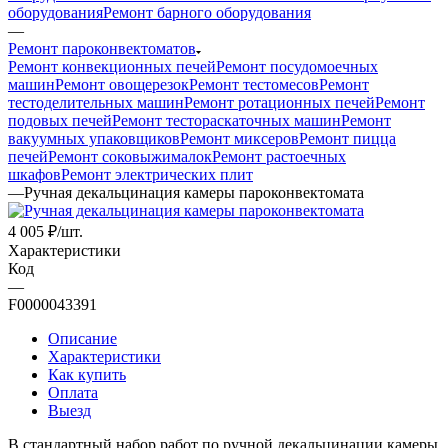
оборудования
Ремонт барного оборудования
—
Ремонт пароконвектоматов
Ремонт конвекционных печей
Ремонт посудомоечных
машин
Ремонт овощерезок
Ремонт тестомесов
Ремонт
тестоделительных машин
Ремонт ротационных печей
Ремонт
подовых печей
Ремонт тестораскаточных машин
Ремонт
вакуумных упаковщиков
Ремонт миксеров
Ремонт пицца
печей
Ремонт соковыжималок
Ремонт растоечных
шкафов
Ремонт электрических плит
—
Ручная декальцинация камеры пароконвектомата
4 005
₽
/шт.
Характеристики
Код
—
F0000043391
Описание
Характеристики
Как купить
Оплата
Выезд
В стандартный набор работ по ручной декальцинации камеры