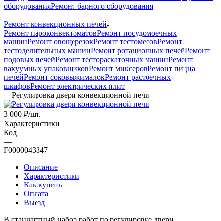
оборудования
Ремонт барного оборудования
—
Ремонт конвекционных печей
Ремонт пароконвектоматов
Ремонт посудомоечных
машин
Ремонт овощерезок
Ремонт тестомесов
Ремонт
тестоделительных машин
Ремонт ротационных печей
Ремонт
подовых печей
Ремонт тестораскаточных машин
Ремонт
вакуумных упаковщиков
Ремонт миксеров
Ремонт пицца
печей
Ремонт соковыжималок
Ремонт растоечных
шкафов
Ремонт электрических плит
—
Регулировка двери конвекционной печи
3 000
₽
/шт.
Характеристики
Код
—
F0000043847
Описание
Характеристики
Как купить
Оплата
Выезд
В стандартный набор работ по регулировке двери