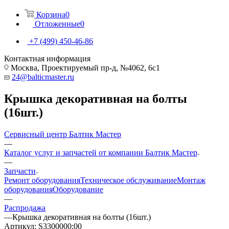
Корзина
0
Отложенные
0
+7 (499) 450-46-86
Контактная информация
Москва, Проектируемый пр-д, №4062, 6с1
24@balticmaster.ru
Крышка декоративная на болты
(16шт.)
Сервисный центр Балтик Мастер
—
Каталог услуг и запчастей от компании Балтик Мастер
—
Запчасти
Ремонт оборудования
Техническое обслуживание
Монтаж
оборудования
Оборудование
—
Распродажа
—
Крышка декоративная на болты (16шт.)
Артикул:
S3300000:00