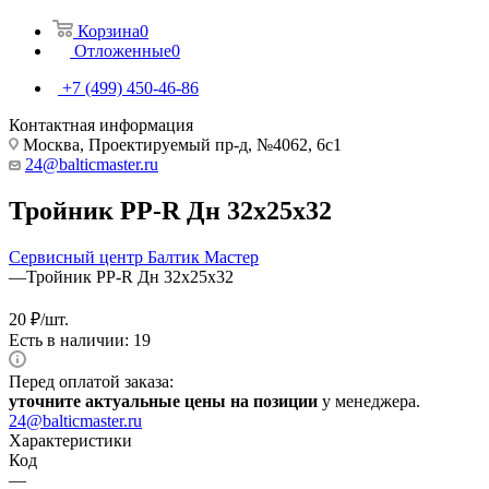
Корзина
0
Отложенные
0
+7 (499) 450-46-86
Контактная информация
Москва, Проектируемый пр-д, №4062, 6с1
24@balticmaster.ru
Тройник PP-R Дн 32х25х32
Сервисный центр Балтик Мастер
—
Тройник PP-R Дн 32х25х32
20
₽
/шт.
Есть в наличии: 19
Перед оплатой заказа:
уточните актуальные цены на позиции
у менеджера.
24@balticmaster.ru
Характеристики
Код
—