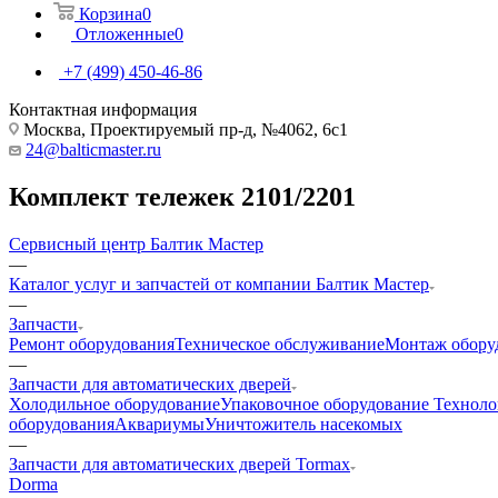
Корзина
0
Отложенные
0
+7 (499) 450-46-86
Контактная информация
Москва, Проектируемый пр-д, №4062, 6с1
24@balticmaster.ru
Комплект тележек 2101/2201
Сервисный центр Балтик Мастер
—
Каталог услуг и запчастей от компании Балтик Мастер
—
Запчасти
Ремонт оборудования
Техническое обслуживание
Монтаж обору
—
Запчасти для автоматических дверей
Холодильное оборудование
Упаковочное оборудование
Техноло
оборудования
Аквариумы
Уничтожитель насекомых
—
Запчасти для автоматических дверей Tormax
Dorma