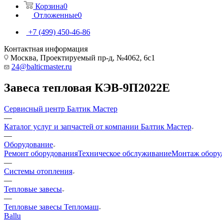
Корзина
0
Отложенные
0
+7 (499) 450-46-86
Контактная информация
Москва, Проектируемый пр-д, №4062, 6с1
24@balticmaster.ru
Завеса тепловая КЭВ-9П2022Е
Сервисный центр Балтик Мастер
—
Каталог услуг и запчастей от компании Балтик Мастер
—
Оборудование
Ремонт оборудования
Техническое обслуживание
Монтаж обору
—
Системы отопления
—
Тепловые завесы
—
Тепловые завесы Тепломаш
Ballu