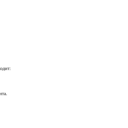
одит:
нта.