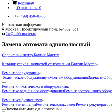
Корзина
0
Отложенные
0
+7 (499) 450-46-86
Контактная информация
Москва, Проектируемый пр-д, №4062, 6с1
24@balticmaster.ru
Замена автомата однополюсный
Сервисный центр Балтик Мастер
—
Каталог услуг и запчастей от компании Балтик Мастер
—
Ремонт оборудования
Техническое обслуживание
Монтаж оборудования
Запчасти
Обор
—
Ремонт климатического оборудования
Ремонт холодильного оборудования
Ремонт ресторанного обор
—
Ремонт кондиционеров
Ремонт вентиляции
Ремонт тепловых завес
Ремонт рекуператор
—
Замена автомата однополюсный