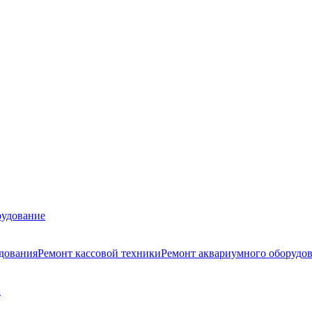
удование
удования
Ремонт кассовой техники
Ремонт аквариумного оборудо
а