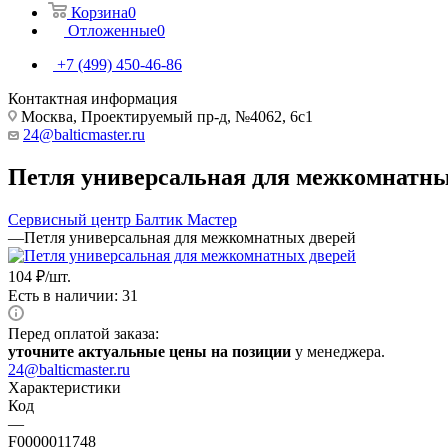
Корзина
0
Отложенные
0
+7 (499) 450-46-86
Контактная информация
Москва, Проектируемый пр-д, №4062, 6с1
24@balticmaster.ru
Петля универсальная для межкомнатны
Сервисный центр Балтик Мастер
—
Петля универсальная для межкомнатных дверей
104
₽
/шт.
Есть в наличии: 31
Перед оплатой заказа:
уточните актуальные цены на позиции
у менеджера.
24@balticmaster.ru
Характеристики
Код
—
F0000011748