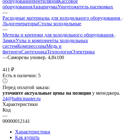
оборудование
Вентиляция
Кассовое
оборудования
Аквариумы
Уничтожитель насекомых
—
Расходные материалы для холодильного оборудования
Льдогенераторы
Столы холодильные
—
Метизы и крепежи для холодильного оборудования
Замки
Узлы и компоненты холодильных
систем
Компрессоры
Медь и
фитинги
Сантехника
Технология
Электрика
—
Саморезы универ. 4,8х100
411
₽
Есть в наличии: 5
Перед оплатой заказа:
уточните актуальные цены на позиции
у менеджера.
24@balticmaster.ru
Характеристики
Код
—
00000012141
Характеристики
Как купить