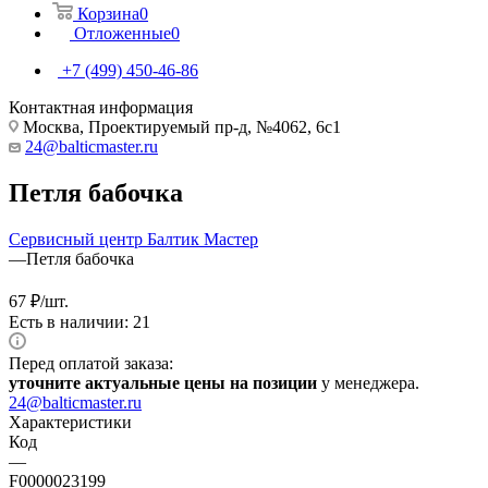
Корзина
0
Отложенные
0
+7 (499) 450-46-86
Контактная информация
Москва, Проектируемый пр-д, №4062, 6с1
24@balticmaster.ru
Петля бабочка
Сервисный центр Балтик Мастер
—
Петля бабочка
67
₽
/шт.
Есть в наличии: 21
Перед оплатой заказа:
уточните актуальные цены на позиции
у менеджера.
24@balticmaster.ru
Характеристики
Код
—
F0000023199