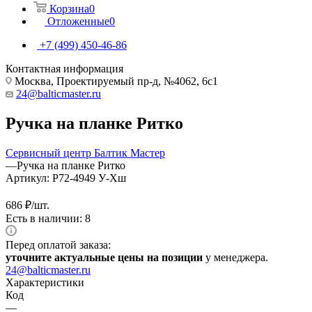
Корзина
0
Отложенные
0
+7 (499) 450-46-86
Контактная информация
Москва, Проектируемый пр-д, №4062, 6с1
24@balticmaster.ru
Ручка на планке Ритко
Сервисный центр Балтик Мастер
—
Ручка на планке Ритко
Артикул:
Р72-4949 У-Хш
686
₽
/шт.
Есть в наличии: 8
Перед оплатой заказа:
уточните актуальные цены на позиции
у менеджера.
24@balticmaster.ru
Характеристики
Код
—