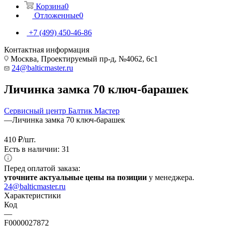
Корзина
0
Отложенные
0
+7 (499) 450-46-86
Контактная информация
Москва, Проектируемый пр-д, №4062, 6с1
24@balticmaster.ru
Личинка замка 70 ключ-барашек
Сервисный центр Балтик Мастер
—
Личинка замка 70 ключ-барашек
410
₽
/шт.
Есть в наличии: 31
Перед оплатой заказа:
уточните актуальные цены на позиции
у менеджера.
24@balticmaster.ru
Характеристики
Код
—
F0000027872