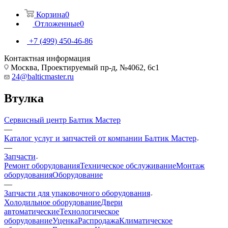
Корзина
0
Отложенные
0
+7 (499) 450-46-86
Контактная информация
Москва, Проектируемый пр-д, №4062, 6с1
24@balticmaster.ru
Втулка
Сервисный центр Балтик Мастер
—
Каталог услуг и запчастей от компании Балтик Мастер
—
Запчасти
Ремонт оборудования
Техническое обслуживание
Монтаж
оборудования
Оборудование
—
Запчасти для упаковочного оборудования
Холодильное оборудование
Двери
автоматические
Технологическое
оборудование
Уценка
Распродажа
Климатическое