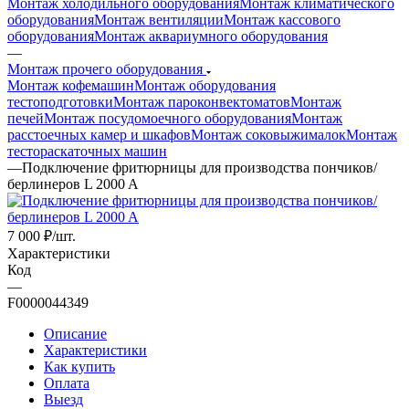
Монтаж холодильного оборудования
Монтаж климатического
оборудования
Монтаж вентиляции
Монтаж кассового
оборудования
Монтаж аквариумного оборудования
—
Монтаж прочего оборудования
Монтаж кофемашин
Монтаж оборудования
тестоподготовки
Монтаж пароконвектоматов
Монтаж
печей
Монтаж посудомоечного оборудования
Монтаж
расстоечных камер и шкафов
Монтаж соковыжималок
Монтаж
тестораскаточных машин
—
Подключение фритюрницы для производства пончиков/
берлинеров L 2000 A
7 000
₽
/шт.
Характеристики
Код
—
F0000044349
Описание
Характеристики
Как купить
Оплата
Выезд