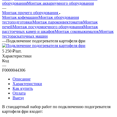
оборудования
Монтаж аквариумного оборудования
—
Монтаж прочего оборудования
Монтаж кофемашин
Монтаж оборудования
тестоподготовки
Монтаж пароконвектоматов
Монтаж
печей
Монтаж посудомоечного оборудования
Монтаж
расстоечных камер и шкафов
Монтаж соковыжималок
Монтаж
тестораскаточных машин
—
Подключение подогревателя картофеля фри
5 250
₽
/шт.
Характеристики
Код
—
F0000044306
Описание
Характеристики
Как купить
Оплата
Выезд
В стандартный набор работ по подключению подогревателя
картофеля фри входит: