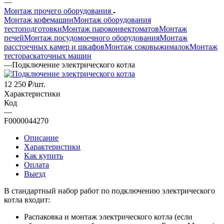
—
Монтаж прочего оборудования
Монтаж кофемашин
Монтаж оборудования
тестоподготовки
Монтаж пароконвектоматов
Монтаж
печей
Монтаж посудомоечного оборудования
Монтаж
расстоечных камер и шкафов
Монтаж соковыжималок
Монтаж
тестораскаточных машин
—
Подключение электрического котла
12 250
₽
/шт.
Характеристики
Код
—
F0000044270
Описание
Характеристики
Как купить
Оплата
Выезд
В стандартный набор работ по подключению электрического
котла входит:
Распаковка и монтаж электрического котла (если