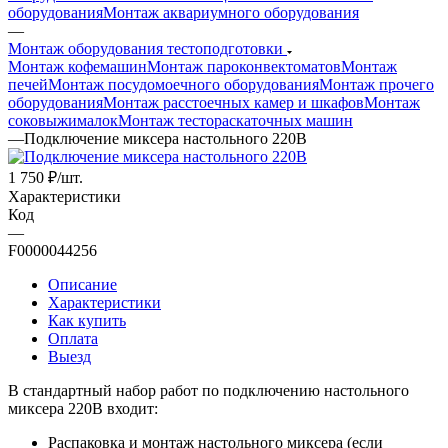
оборудования
Монтаж аквариумного оборудования
—
Монтаж оборудования тестоподготовки
Монтаж кофемашин
Монтаж пароконвектоматов
Монтаж
печей
Монтаж посудомоечного оборудования
Монтаж прочего
оборудования
Монтаж расстоечных камер и шкафов
Монтаж
соковыжималок
Монтаж тестораскаточных машин
—
Подключение миксера настольного 220В
1 750
₽
/шт.
Характеристики
Код
—
F0000044256
Описание
Характеристики
Как купить
Оплата
Выезд
В стандартный набор работ по подключению настольного
миксера 220В входит:
Распаковка и монтаж настольного миксера (если