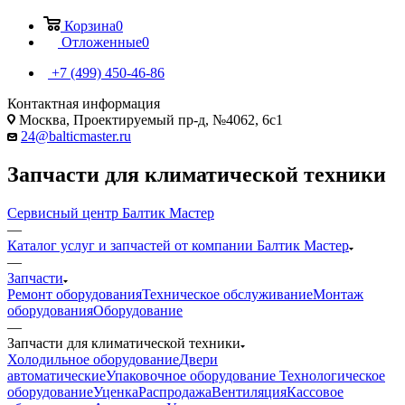
Корзина
0
Отложенные
0
+7 (499) 450-46-86
Контактная информация
Москва, Проектируемый пр-д, №4062, 6с1
24@balticmaster.ru
Запчасти для климатической техники
Сервисный центр Балтик Мастер
—
Каталог услуг и запчастей от компании Балтик Мастер
—
Запчасти
Ремонт оборудования
Техническое обслуживание
Монтаж
оборудования
Оборудование
—
Запчасти для климатической техники
Холодильное оборудование
Двери
автоматические
Упаковочное оборудование
Технологическое
оборудование
Уценка
Распродажа
Вентиляция
Кассовое