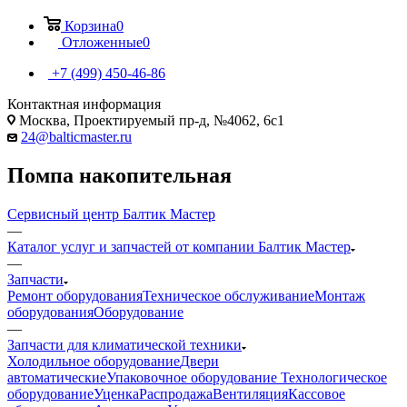
Корзина
0
Отложенные
0
+7 (499) 450-46-86
Контактная информация
Москва, Проектируемый пр-д, №4062, 6с1
24@balticmaster.ru
Помпа накопительная
Сервисный центр Балтик Мастер
—
Каталог услуг и запчастей от компании Балтик Мастер
—
Запчасти
Ремонт оборудования
Техническое обслуживание
Монтаж
оборудования
Оборудование
—
Запчасти для климатической техники
Холодильное оборудование
Двери
автоматические
Упаковочное оборудование
Технологическое
оборудование
Уценка
Распродажа
Вентиляция
Кассовое