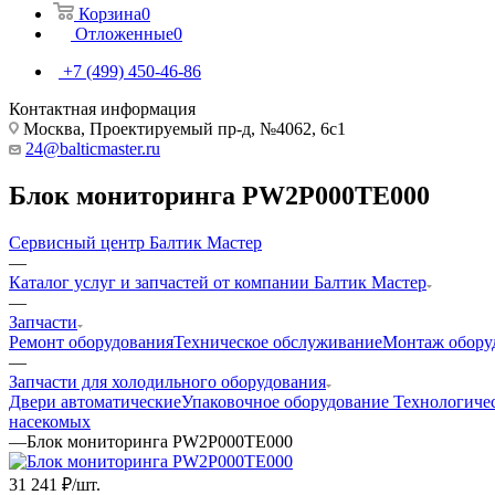
Корзина
0
Отложенные
0
+7 (499) 450-46-86
Контактная информация
Москва, Проектируемый пр-д, №4062, 6с1
24@balticmaster.ru
Блок мониторинга PW2P000TE000
Сервисный центр Балтик Мастер
—
Каталог услуг и запчастей от компании Балтик Мастер
—
Запчасти
Ремонт оборудования
Техническое обслуживание
Монтаж обору
—
Запчасти для холодильного оборудования
Двери автоматические
Упаковочное оборудование
Технологиче
насекомых
—
Блок мониторинга PW2P000TE000
31 241
₽
/шт.