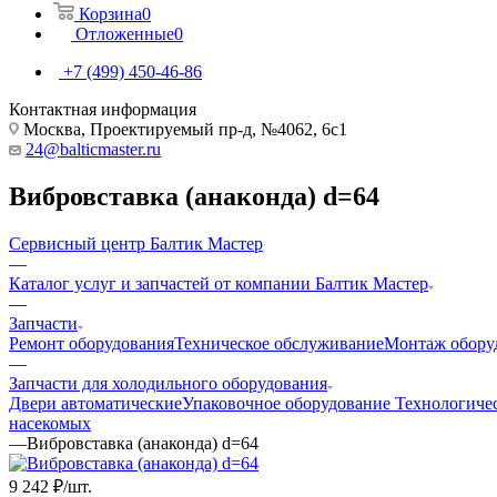
Корзина
0
Отложенные
0
+7 (499) 450-46-86
Контактная информация
Москва, Проектируемый пр-д, №4062, 6с1
24@balticmaster.ru
Вибровставка (анаконда) d=64
Сервисный центр Балтик Мастер
—
Каталог услуг и запчастей от компании Балтик Мастер
—
Запчасти
Ремонт оборудования
Техническое обслуживание
Монтаж обору
—
Запчасти для холодильного оборудования
Двери автоматические
Упаковочное оборудование
Технологиче
насекомых
—
Вибровставка (анаконда) d=64
9 242
₽
/шт.