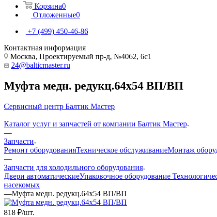
Корзина
0
Отложенные
0
+7 (499) 450-46-86
Контактная информация
Москва, Проектируемый пр-д, №4062, 6с1
24@balticmaster.ru
Муфта медн. редукц.64х54 ВП/ВП
Сервисный центр Балтик Мастер
—
Каталог услуг и запчастей от компании Балтик Мастер
—
Запчасти
Ремонт оборудования
Техническое обслуживание
Монтаж обору
—
Запчасти для холодильного оборудования
Двери автоматические
Упаковочное оборудование
Технологиче
насекомых
—
Муфта медн. редукц.64х54 ВП/ВП
818
₽
/шт.