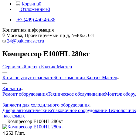
Корзина
0
Отложенные
0
+7 (499) 450-46-86
Контактная информация
Москва, Проектируемый пр-д, №4062, 6с1
24@balticmaster.ru
Компрессор E100HL 280вт
Сервисный центр Балтик Мастер
—
Каталог услуг и запчастей от компании Балтик Мастер
—
Запчасти
Ремонт оборудования
Техническое обслуживание
Монтаж обору
—
Запчасти для холодильного оборудования
Двери автоматические
Упаковочное оборудование
Технологиче
насекомых
—
Компрессор E100HL 280вт
4 252
₽
/шт.