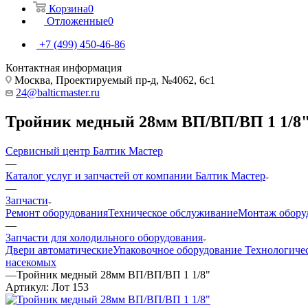
Корзина
0
Отложенные
0
+7 (499) 450-46-86
Контактная информация
Москва, Проектируемый пр-д, №4062, 6с1
24@balticmaster.ru
Тройник медный 28мм ВП/ВП/ВП 1 1/8
Сервисный центр Балтик Мастер
—
Каталог услуг и запчастей от компании Балтик Мастер
—
Запчасти
Ремонт оборудования
Техническое обслуживание
Монтаж обору
—
Запчасти для холодильного оборудования
Двери автоматические
Упаковочное оборудование
Технологиче
насекомых
—
Тройник медный 28мм ВП/ВП/ВП 1 1/8"
Артикул:
Лот 153