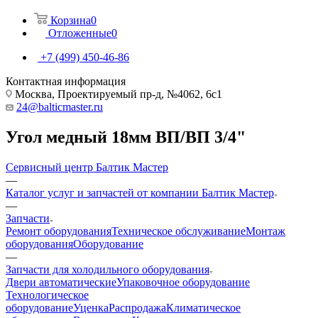
Корзина
0
Отложенные
0
+7 (499) 450-46-86
Контактная информация
Москва, Проектируемый пр-д, №4062, 6с1
24@balticmaster.ru
Угол медный 18мм ВП/ВП 3/4"
Сервисный центр Балтик Мастер
—
Каталог услуг и запчастей от компании Балтик Мастер
—
Запчасти
Ремонт оборудования
Техническое обслуживание
Монтаж
оборудования
Оборудование
—
Запчасти для холодильного оборудования
Двери автоматические
Упаковочное оборудование
Технологическое
оборудование
Уценка
Распродажа
Климатическое