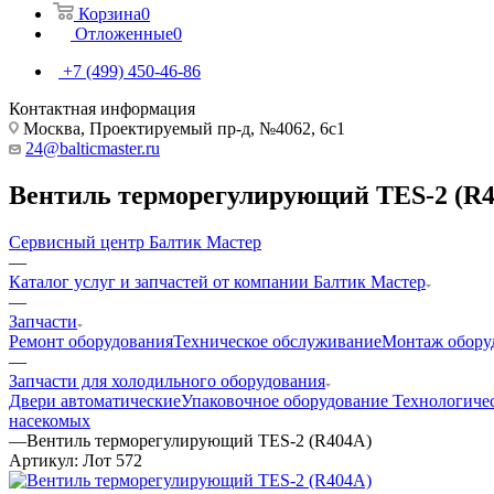
Корзина
0
Отложенные
0
+7 (499) 450-46-86
Контактная информация
Москва, Проектируемый пр-д, №4062, 6с1
24@balticmaster.ru
Вентиль терморегулирующий TES-2 (R4
Сервисный центр Балтик Мастер
—
Каталог услуг и запчастей от компании Балтик Мастер
—
Запчасти
Ремонт оборудования
Техническое обслуживание
Монтаж обору
—
Запчасти для холодильного оборудования
Двери автоматические
Упаковочное оборудование
Технологиче
насекомых
—
Вентиль терморегулирующий TES-2 (R404A)
Артикул:
Лот 572