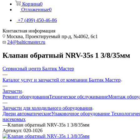
Корзина
0
Отложенные
0
+7 (499) 450-46-86
Контактная информация
Москва, Проектируемый пр-д, №4062, 6с1
24@balticmaster.ru
Клапан обратный NRV-35s 1 3/8/35мм
Сервисный центр Балтик Мастер
—
Каталог услуг и запчастей от компании Балтик Мастер
—
Запчасти
Ремонт оборудования
Техническое обслуживание
Монтаж обору
—
Запчасти для холодильного оборудования
Двери автоматические
Упаковочное оборудование
Технологиче
насекомых
—
Клапан обратный NRV-35s 1 3/8/35мм
Артикул:
020-1026