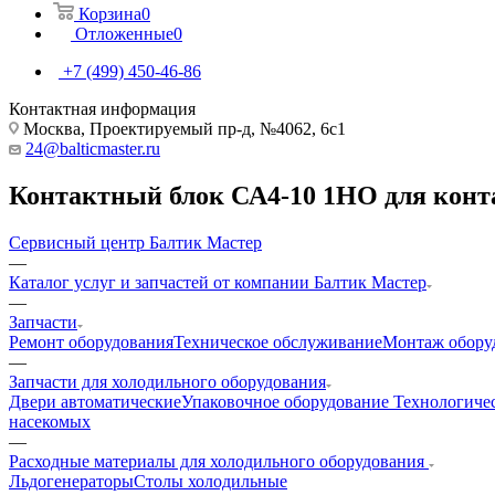
Корзина
0
Отложенные
0
+7 (499) 450-46-86
Контактная информация
Москва, Проектируемый пр-д, №4062, 6с1
24@balticmaster.ru
Контактный блок СА4-10 1НО для конт
Сервисный центр Балтик Мастер
—
Каталог услуг и запчастей от компании Балтик Мастер
—
Запчасти
Ремонт оборудования
Техническое обслуживание
Монтаж обору
—
Запчасти для холодильного оборудования
Двери автоматические
Упаковочное оборудование
Технологиче
насекомых
—
Расходные материалы для холодильного оборудования
Льдогенераторы
Столы холодильные