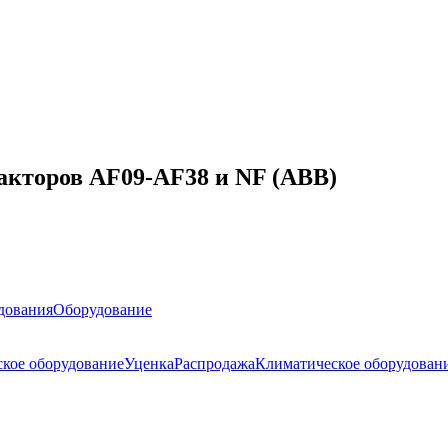
акторов AF09-AF38 и NF (ABB)
дования
Оборудование
ское оборудование
Уценка
Распродажа
Климатическое оборудован