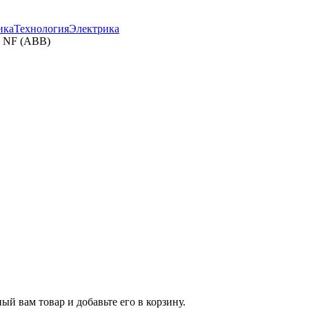
ика
Технология
Электрика
и NF (ABB)
й вам товар и добавьте его в корзину.