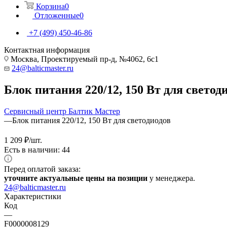
Корзина
0
Отложенные
0
+7 (499) 450-46-86
Контактная информация
Москва, Проектируемый пр-д, №4062, 6с1
24@balticmaster.ru
Блок питания 220/12, 150 Вт для светод
Сервисный центр Балтик Мастер
—
Блок питания 220/12, 150 Вт для светодиодов
1 209
₽
/шт.
Есть в наличии: 44
Перед оплатой заказа:
уточните актуальные цены на позиции
у менеджера.
24@balticmaster.ru
Характеристики
Код
—
F0000008129