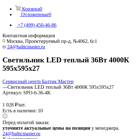
Корзина
0
Отложенные
0
+7 (499) 450-46-86
Контактная информация
Москва, Проектируемый пр-д, №4062, 6с1
24@balticmaster.ru
Светильник LED теплый 36Вт 4000К
595х595х27
Сервисный центр Балтик Мастер
—
Светильник LED теплый 36Вт 4000К 595х595х27
Артикул:
SPO-6-36-4K
1 028
₽
/шт.
Есть в наличии: 10
Перед оплатой заказа:
уточните актуальные цены на позиции
у менеджера.
24@balticmaster.ru