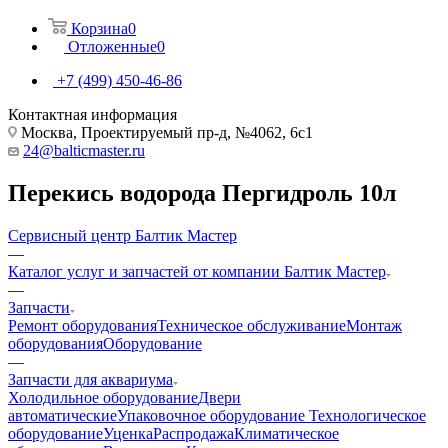
Корзина
0
Отложенные
0
+7 (499) 450-46-86
Контактная информация
Москва, Проектируемый пр-д, №4062, 6с1
24@balticmaster.ru
Перекись водорода Пергидроль 10л
Сервисный центр Балтик Мастер
—
Каталог услуг и запчастей от компании Балтик Мастер
—
Запчасти
Ремонт оборудования
Техническое обслуживание
Монтаж
оборудования
Оборудование
—
Запчасти для аквариума
Холодильное оборудование
Двери
автоматические
Упаковочное оборудование
Технологическое
оборудование
Уценка
Распродажа
Климатическое